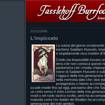
31/12/2006
L’impiccato
La notzia del giorno ovviamente r
iracheno Saddam Hussein, impic
e stupidamente reso martire di 
Credo sia impossibile trovare un
terra che non conosca questo nom
pantomima che i media chiamano 
nome di Saddam Hussein è sulla 
I ragazzi della mia generazione
nella memoria dato che i due epis
protagonista ci hanno accompagn
scuole medie fino ad oggi, possiamo dire che Sa
un certo senso il John Lennon della mia generaz
modi o nel ruolo storico svolto, però ha accomp
maturità come l'ex leader dei Beatles ha accom
generazione dei miei genitori.