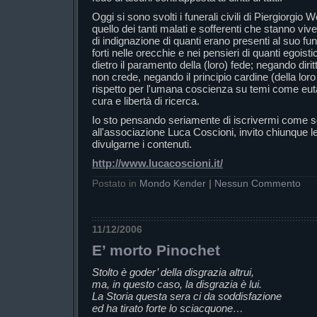
Oggi si sono svolti i funerali civili di Piergiorgio
quello dei tanti malati e sofferenti che stanno vive
di indignazione di quanti erano presenti al suo f
forti nelle orecchie e nei pensieri di quanti egoi
dietro il paramento della (loro) fede; negando diritti
non crede, negando il principio cardine (della loro fe
rispetto per l'umana coscienza su temi come eutan
cura e libertà di ricerca.
Io sto pensando seriamente di iscrivermi come so
all'associazione Luca Coscioni, invito chiunque leg
divulgarne i contenuti.
http://www.lucacoscioni.it/
Postato in
Mondo Kender
|
Nessun Commento
11/12/2006
E’ morto Pinochet
Stolto è goder’ della disgrazia altrui,
ma, in questo caso, la disgrazia è lui.
La Storia questa sera ci da soddisfazione
ed ha tirato forte lo sciacquone…