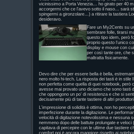
vicinissimo a Porta Venezia… ho girato per 40 m
accorgermi che ce l'avevo sotto il naso… sarà sta
spingermi a gironzolare…) a ritirare la tastiera L
desideravo.
Fare un My2Cents su un
sembrare folle, tirarsi ma
questo tipo idem, però f
proprio questo l'unico 
display e mouse con cui c
per così tante ore, che s
maltratta fisicamente.
Devo dire che per essere bella è bella, estremame
nero molto hi-tech. La risposta dei tasti è in sti
non perfetta come quella di quei notebook, però c
avesse mai provato uno diciamo che sono tasti 
che oppongono un po' di resistenza e che si sent
decisamente più di tante tastiere di altri produttori
L'impressione di solidità è ottima, non ho percepi
imperfezione durante la digitazione. Le performa
velocità di digitazione notevolissima e nessuna 
nemmeno dopo delle battute prolungate e veloci 
capitava di percepire con le ultime due tastiere 
comfort poi è ancora maggiore rispetto ai noteboo