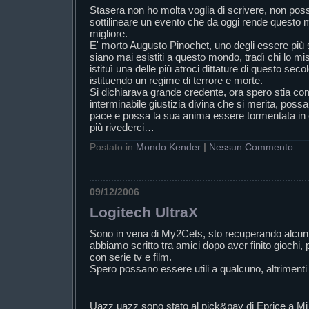
Stasera non ho molta voglia di scrivere, non po
sottilineare un evento che da oggi rende quest
migliore.
E' morto Augusto Pinochet, uno degli essere più 
siano mai esistiti a questo mondo, tradì chi lo mi
istituì una delle più atroci dittature di questo sec
istituendo un regime di terrore e morte.
Si dichiarava grande credente, ora spero stia co
interminabile giustizia divina che si merita, possa
pace e possa la sua anima essere tormentata in 
più rivederci…
Postato in
Mondo Kender
|
Nessun Commento
09/12/2006
Logitech UltraX
Sono in vena di My2Cets, sto recuperando alcuni
abbiamo scritto tra amici dopo aver finito giochi
con serie tv e film.
Spero possano essere utili a qualcuno, altrimenti 
—
Uazz uazz sono stato al pick&pay di Eprice a Mi (