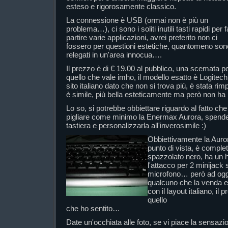
esteso e rigorosamente classico.
La connessione è USB (ormai non è più un
problema…), ci sono i soliti inutili tasti rapidi per f
partire varie applicazioni, avrei preferito non ci
fossero per questioni estetiche, quantomeno son
relegati in un'area innocua….
Il prezzo è di € 19.00 al pubblico, una scemata p
quello che vale imho, il modello esatto è Logitech
sito italiano dato che non si trova più, è stata rim
è simile, più bella esteticamente ma però non ha 
Lo so, si potrebbe obbiettare riguardo al fatto ch
pigliare come minimo la Enermax Aurora, spende
tastiera e personalizzarla all'inverosimile :)
Obbiettivamente la Auror
punto di vista, è comple
spazzolato nero, ha un h
l'attacco per 2 minijack 
microfono… però ad ogg
qualcuno che la venda 
con il layout italiano, i
quello
che ho sentito…
Date un'occhiata alle foto, se vi piace la sensazio