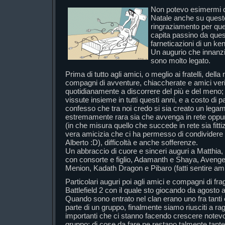
Non potevo esimermi da
Natale anche su ques
ringraziamento per quei
capita passino da quest
farneticazioni di un ken
Un augurio che innanzit
sono molto legato.
Prima di tutto agli amici, o meglio ai fratelli, del
compagni di avventure, chiaccherate e amici veri 
quotidianamente a discorrere del più e del meno
vissute insieme in tutti questi anni, e a costo di 
confesso che tra noi credo si sia creato un leg
estremamente rara sia che avvenga in rete oppure 
(in che misura quello che succede in rete sia fitt
vera amicizia che ci ha permesso di condividere g
Alberto :D), difficoltà e anche sofferenze.
Un abbraccio di cuore e sinceri auguri a Matthia
con consorte e figlio, Adamanth e Shaya, Avenge
Menion, Kadath Dragon e Pibaro (fatti sentire ami
Particolari auguri poi agli amici e compagni di frag
Battlefield 2 con il quale sto giocando da agosto a
Quando sono entrato nel clan erano uno fra tanti e
parte di un gruppo, finalmente siamo riusciti a rag
importanti che ci stanno facendo crescere note
gruppo; di cose da fare ne restano talmente tante