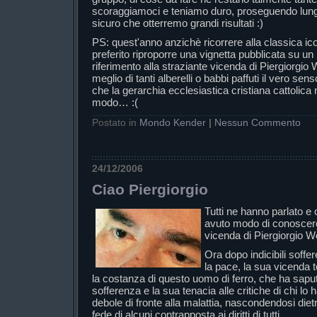
scoraggiamoci e teniamo duro, proseguendo lungo
sicuro che otterremo grandi risultati :)
PS: quest'anno anzichè ricorrere alla classica ico
preferito riproporre una vignetta pubblicata su un
riferimento alla straziante vicenda di Piergiorgi
meglio di tanti alberelli o babbi paffuti il vero se
che la gerarchia ecclesiastica cristiana cattolica 
modo… :(
Postato in
Mondo Kender
|
Nessun Commento
24/12/2006
Ciao Piergiorgio
Tutti ne hanno parlato e
avuto modo di conoscere e
vicenda di Piergiorgio W
Ora dopo indicibili soffe
la pace, la sua vicenda t
la costanza di questo uomo di ferro, che ha sapu
sofferenza e la sua tenacia alle critiche di chi lo
debole di fronte alla malattia, nascondendosi diet
fede di alcuni contrapposta ai diritti di tutti.