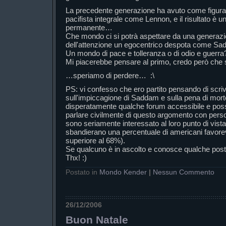
La precedente generazione ha avuto come figura r
pacifista integrale come Lennon, e il risultato è un
permanente…
Che mondo ci si potrà aspettare da una generazi
dell'attenzione un egocentrico despota come S
Un mondo di pace e tolleranza o di odio e guerra
Mi piacerebbe pensare al primo, credo però ch
…speriamo di perdere… :\
PS: vi confesso che ero partito pensando di scri
sull'impiccagione di Saddam e sulla pena di mort
disperatamente qualche forum accessibile e pos
parlare civilmente di questo argomento con pers
sono seriamente interessato al loro punto di vist
sbandierano una percentuale di americani favorev
superiore al 68%).
Se qualcuno è in ascolto e conosce qualche post
Thx! :)
Postato in
Mondo Kender
|
Nessun Commento
26/12/2006
Buon Natale