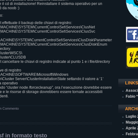
il cd di installazione! Reinstallare il sistema operativo per un
è da noob :)
o:
 effettuate il backup delle chiavi di registro:
ACHINE\SYSTEM\CurrentControlSet\Services\ClusNet
ACHINE\SYSTEM\CurrentControlSet\Services\ClusSvc
HINE\SYSTEM\CurrentControlSet\Services\ClusDisk\Parameters
ACHINE\SYSTEM\CurrentControlSet\Services\ClusDisk\Enum
rectory:
luster\MSCS\
luster\CLUSDB
 cancellare le chiavi di registro indicate al punto 1 e i file/directory
ve di registro
CHINE\SOFTWARE\Microsoft\Windows
Cluster Server\ClusterInstallationState settando il valore a ‘1’
LINKS
ma operativo
ando “cluster node /forcecleanup”, ora l’esecuzione dovrebbe essere
Associ
e e le risorse di storage dovrebbero essere tornate accessibili
enti.
Fabio 
ARCH
n Commento
Luglio
Maggio
Aprile
Febbra
f in formato testo