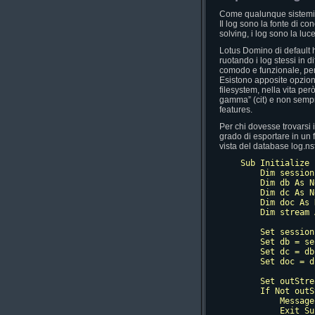
Come qualunque sistemist
Il log sono la fonte di c
solving, i log sono la luce
Lotus Domino di default ha
ruotando i log stessi in d
comodo e funzionale, per a
Esistono apposite opzioni 
filesystem, nella vita per
gamma” (cit) e non sempre
features.
Per chi dovesse trovarsi
grado di esportare in un f
vista del database log.ns
Sub Initialize

    Dim session
    Dim db As N
    Dim dc As N
    Dim doc As 
    Dim stream 
    Set session
    Set db = se
    Set dc = db
    Set doc = d
    Set outStre
    If Not outS
        Message
        Exit Sub