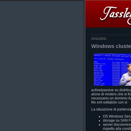
23/11/2011
Windows cluste
active/passive su distri
alone di mistero che si fr
necessario un dominio Ac
file xml editabile con vi.
La situazione di partenza
OS Windows Serv
storage su SAN FC
server disconness
rispetto alla con