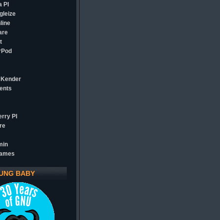
 PI
gleize
line
are
t
rPod
 Kender
ents
rry PI
re
min
games
UNG BABY