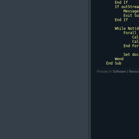
    End If

    If outStrea
        Message
        Exit Sub
    End If

    While Not(d
        Forall 
            Cal
            Cal
        End For
        Set doc
    Wend

End Sub
Postato in
Software
|
Nessu