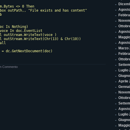
Dicem
m.Bytes <> 0 Then

Agosto
box outPath,, "File exists and has content"



Febbra
Novem
Ottobr
oc Is Nothing)

voce In doc.EventList

Agosto
l outStream.WriteText(voce )

Maggio
l outStream.WriteText(Chr(13) & Chr(10))

Agosto
all

Marzo 
 = dc.GetNextDocument(doc)

Febbra
Ottobr
Settem
n Commento
Luglio
Giugno
Aprile
Gennai
Novem
Ottobr
Settem
Agosto
Luglio
Giugno
Maggio