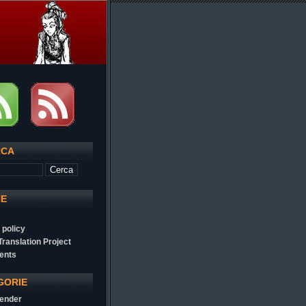
RCA
NE
 policy
 Translation Project
ents
GORIE
ender