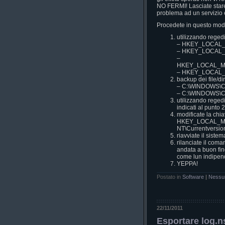
NO FERMI! Lasciate stare 
problema ad un servizio 
Procedete in questo mod
utilizzando regedit
– HKEY_LOCAL_M
– HKEY_LOCAL_M
–
HKEY_LOCAL_MAC
– HKEY_LOCAL_M
backup dei file/di
– C:\WINDOWS\C
– C:\WINDOWS\C
utilizzando regedit
indicati al punto 2
modificate la chia
HKEY_LOCAL_MA
NT\Currentversion\
riavviate il siste
rilanciate il com
andata a buon fin
come lun indipend
YEPPA!
Postato in
Software
|
Nessu
22/11/2011
Esportare log.ns