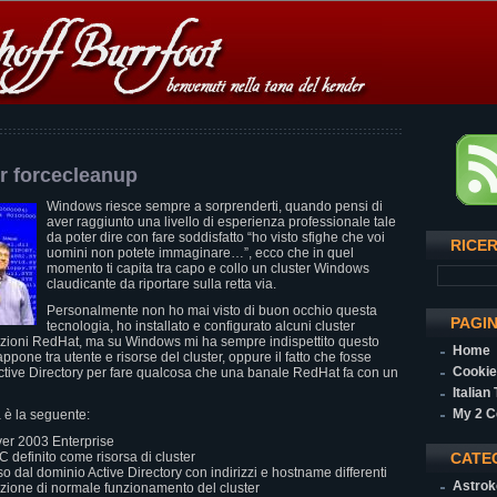
r forcecleanup
Windows riesce sempre a sorprenderti, quando pensi di
aver raggiunto una livello di esperienza professionale tale
da poter dire con fare soddisfatto “ho visto sfighe che voi
RICE
uomini non potete immaginare…”, ecco che in quel
momento ti capita tra capo e collo un cluster Windows
claudicante da riportare sulla retta via.
Personalmente non ho mai visto di buon occhio questa
PAGI
tecnologia, ho installato e configurato alcuni cluster
buzioni RedHat, ma su Windows mi ha sempre indispettito questo
Home
appone tra utente e risorse del cluster, oppure il fatto che fosse
Cookie
tive Directory per fare qualcosa che una banale RedHat fa con un
Italian
My 2 C
 è la seguente:
er 2003 Enterprise
 definito come risorsa di cluster
CATE
o dal dominio Active Directory con indirizzi e hostname differenti
Astrok
dizione di normale funzionamento del cluster