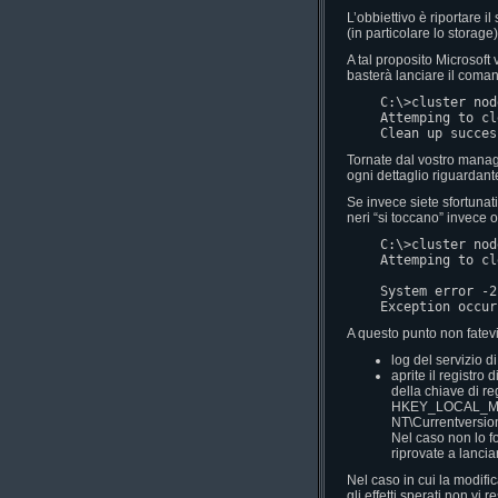
L’obbiettivo è riportare 
(in particolare lo storage
A tal proposito Microsoft
basterà lanciare il coman
C:\>cluster nod
Attemping to cl
Clean up succes
Tornate dal vostro manage
ogni dettaglio riguardante
Se invece siete sfortunati
neri “si toccano” invece o
C:\>cluster nod
Attemping to cl
System error -2
Exception occur
A questo punto non fatev
log del servizio 
aprite il registro
della chiave di re
HKEY_LOCAL_MA
NT\Currentversion
Nel caso non lo f
riprovate a lanci
Nel caso in cui la modific
gli effetti sperati non vi