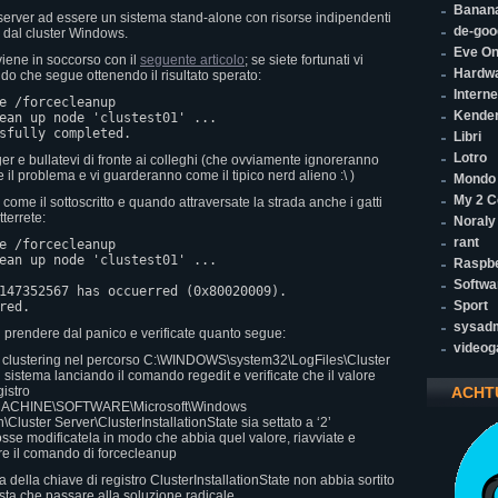
Banana
il server ad essere un sistema stand-alone con risorse indipendenti
de-goo
) dal cluster Windows.
Eve On
 viene in soccorso con il
seguente articolo
; se siete fortunati vi
Hardw
do che segue ottenendo il risultato sperato:
Interne
e /forcecleanup

Kende
ean up node 'clustest01' ...

sfully completed.
Libri
Lotro
r e bullatevi di fronte ai colleghi (che ovviamente ignoreranno
 il problema e vi guarderanno come il tipico nerd alieno :\ )
Mondo
My 2 C
 come il sottoscritto e quando attraversate la strada anche i gatti
tterrete:
Noraly
rant
e /forcecleanup

ean up node 'clustest01' ...

Raspbe
Softwa
147352567 has occuerred (0x80020009).

Sport
red.
sysad
i prendere dal panico e verificate quanto segue:
video
di clustering nel percorso C:\WINDOWS\system32\LogFiles\Cluster
 di sistema lanciando il comando regedit e verificate che il valore
gistro
ACHT
CHINE\SOFTWARE\Microsoft\Windows
\Cluster Server\ClusterInstallationState
sia settato a ‘2’
osse modificatela in modo che abbia quel valore, riavviate e
are il comando di forcecleanup
a della chiave di registro ClusterInstallationState non abbia sortito
 resta che passare alla soluzione radicale…