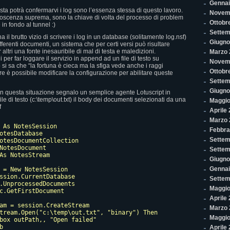
Gennai
a potrà confermarvi i log sono l’essenza stessa di questo lavoro.
Novem
onoscenza suprema, sono la chiave di volta del processo di problem
Ottobr
 in fondo al tunnel :)
Settem
 il brutto vizio di scrivere i log in un database (solitamente log.nsf)
Giugno
ifferenti documenti, un sistema che per certi versi può risultare
ltri una fonte inesauribile di mal di testa e maledizioni.
Marzo 
per far loggare il servizio in append ad un file di testo su
Novem
ò si sa che “la fortuna è cieca ma la sfiga vede anche i raggi
Ottobr
 è possibile modificare la configurazione per abilitare queste
Settem
Giugno
 in questa situazione segnalo un semplice agente Lotuscript in
ile di testo (c:\temp\out.txt) il body dei documenti selezionati da una
Maggio
f
Aprile
Marzo 
 As NotesSession

Febbra
otesDatabase

Settem
otesDocumentCollection

NotesDocument

Settem
As NotesStream

Giugno
Gennai
 = New NotesSession

ssion.CurrentDatabase

Settem
.UnprocessedDocuments

Maggio
c.GetFirstDocument

Aprile
am = session.CreateStream

Marzo 
tream.Open("c:\temp\out.txt", "binary") Then

Maggio
box outPath,, "Open failed"



Aprile