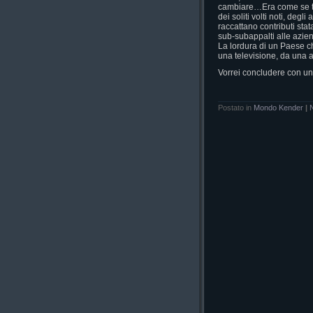
cambiare…Era come se tut
dei soliti volti noti, degl
raccattano contributi stat
sub-subappalti alle aziend
La lordura di un Paese c
una televisione, da una 
Vorrei concludere con u
Postato in
Mondo Kender
|