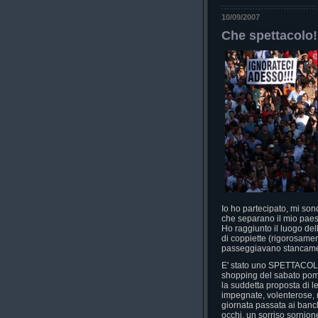
10/09/2007
Che spettacolo!
Io ho partecipato, mi sono
che separano il mio paesi
Ho raggiunto il luogo del
di coppiette (rigorosam
passeggiavano stancament
E' stato uno SPETTACOLO n
shopping del sabato pome
la suddetta proposta di l
impegnate, volenterose, 
giornata passata ai banch
occhi, un sorriso sornione