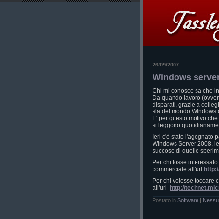
26/09/2007
Windows serve
Chi mi conosce sa che in 
Da quando lavoro (ovvero 
disparati, grazie a colle
sia del mondo Windows c
E' per questo motivo che
si leggono quotidianament
Ieri c'è stato l'agognato
Windows Server 2008, le
succose di quelle sperim
Per chi fosse interessat
commerciale all'url
http:
Per chi volesse toccare 
all'url
http://technet.mi
Postato in
Software
|
Nessu