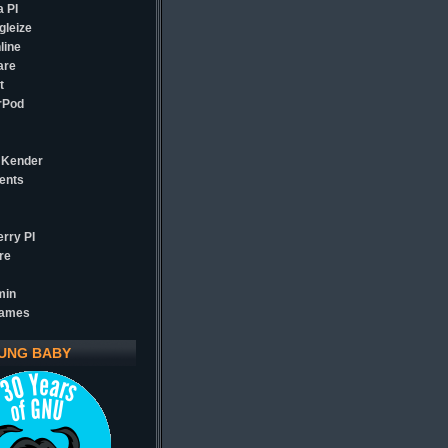
 PI
gleize
line
are
t
rPod
 Kender
ents
rry PI
re
min
games
UNG BABY