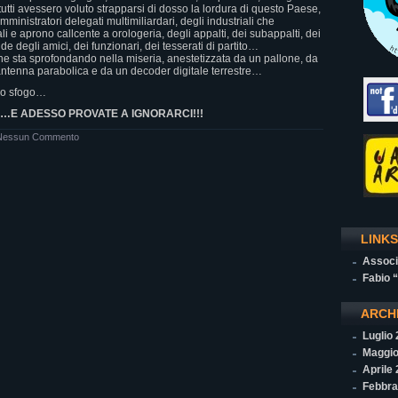
ti avessero voluto strapparsi di dosso la lordura di questo Paese,
i amministratori delegati multimiliardari, degli industriali che
ali e aprono callcente a orologeria, degli appalti, dei subappalti, dei
e degli amici, dei funzionari, dei tesserati di partito…
he sta sprofondando nella miseria, anestetizzata da un pallone, da
antenna parabolica e da un decoder digitale terrestre…
no sfogo…
…E ADESSO PROVATE A IGNORARCI!!!
Nessun Commento
LINKS
Associ
Fabio 
ARCH
Luglio
Maggio
Aprile
Febbra