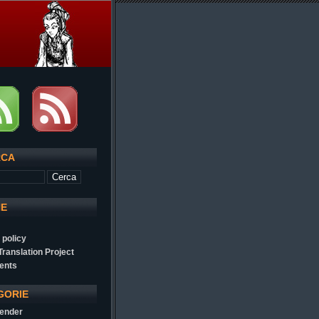
RCA
NE
 policy
 Translation Project
ents
GORIE
ender