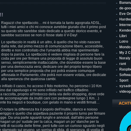
Banana
de-goo
!!
Eve On
Hardw
Ragazzi che spettacolo… mi è tornata la tanto agognata ADSL,
Interne
tutti i miei amici e chi mi conosce avrebbe giurato che il primo post
Kende
su questo sito sarebbe stato dedicato a questo storico evento, e
sarebbe successo se non ci fosse stato il V-Day!
Libri
Lotro
Lo spettacolo in realtà è un altro, è quello che ho visto nascere
dalla rete, dal primo mezzo di comunicazione libero, accessibile,
Mondo
diretto e non controllato che l'umanità abbia mai sperimentato
My 2 C
dopo la parola. Lo spettacolo è vedere migliaia di persone fare la
Noraly
coda per ore per firmare una proposta di legge di assoluto buon
senso, semplicemente inattaccabile, che dovrebbe essere la base
rant
per una democrazia vera; dedicare ore del proprio tempo libero
Raspbe
per una semplice proposta che poi potrà essere comunque
affossata in Parlamento, che potrà non essere votata, ore dedicate
Softwa
alla speranza che qualcosa cambi.
Sport
 infilato il casco, ho acceso il fido motorino, ho percorso i 10 Km
sysad
no dal capoluogo e mi sono infilato nel traffico cittadino.
video
la raccolta, proprio all'imbocco della via dello shopping, dove orde
ente accompagnate da inutili cani con pedeegree lungo 1 Km…)
e tra negozi e boutique, con gelato in mano e vestiti firmati…
ACHT
otare la differenza tra il popolo dell'inutile, stanco e noioso
riggio e quello che aspettava paziente il proprio turno per firmare
egge. Da una parte sguardi lunghi e annoiati, dall'altro persone
magari un po' sudate per la calca, magari un po' stanche per la
etti di raccolta delle firme, però tutte con un curioso sguardo negli
 stampato sul grugno, un sorriso di sfida, di speranza, di voglia di