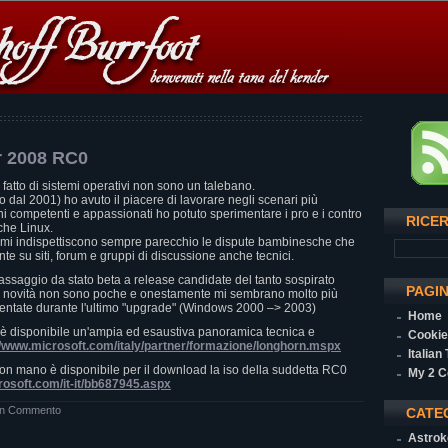
r 2008 RC0
fatto di sistemi operativi non sono un talebano.
dal 2001) ho avuto il piacere di lavorare negli scenari più
ghi competenti e appassionati ho potuto sperimentare i pro e i contro
RICE
he Linux.
 mi indispettiscono sempre parecchio le dispute bambinesche che
e su siti, forum e gruppi di discussione anche tecnici.
 passaggio da stato beta a release candidate del tanto sospirato
PAGI
 novità non sono poche e onestamente mi sembrano molto più
entate durante l'ultimo "upgrade" (Windows 2000 –> 2003)
Home
o è disponibile un'ampia ed esaustiva panoramica tecnica e
Cookie
//www.microsoft.com/italy/partner/formazione/longhorn.mspx
Italian
con mano è disponibile per il download la iso della suddetta RC0
My 2 C
crosoft.com/it-it/bb687945.aspx
n Commento
CATE
Astrok