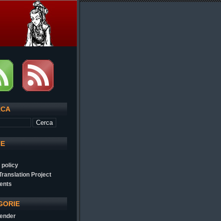
RCA
NE
 policy
 Translation Project
ents
GORIE
ender