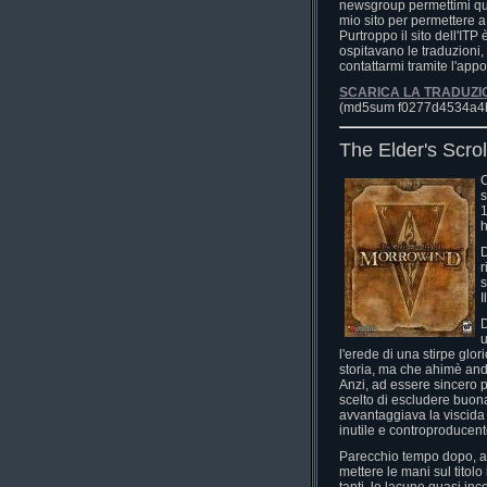
newsgroup permettimi ques
mio sito per permettere a
Purtroppo il sito dell'IT
ospitavano le traduzioni
contattarmi tramite l'appo
SCARICA LA TRADUZI
(md5sum f0277d4534a4
The Elder's Scrol
C
s
1
h
D
r
s
I
D
u
l'erede di una stirpe glor
storia, ma che ahimè anda
Anzi, ad essere sincero p
scelto di escludere buona
avvantaggiava la viscida
inutile e controproduce
Parecchio tempo dopo, a 
mettere le mani sul titolo 