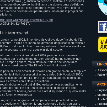
ta confidenza :) ), anch'io ho deciso di mettere a disposizione il
 chiunque di godere dei frutti di tanta passione e tanta dedizione.
P è ormai perso, e con esso sembrano svaniti i vari mirror che ne
, se qualcuno dovesse recuperare qualcuno di questi progetti può
sita form.
ONE DI PLANESCAPE TORMENT by ITP
bc0f5cf424b8247e317d)
l III: Morrowind
orreva l'anno 2002, il mondo si risvegliava dopo l'incubo dell'11
ettembre, in Italia era l'anno dei girotondi, degli scontri sull'articolo
8, l'anno del tracollo finanziario argentino e di tanti altri eventi che
anno segnato la storia di questo inizio di secolo.
al punto di vista videoludico il 2002 però verrà sicuramente
icordato per l'uscita di uno dei titoli che più hanno segnato, non
olo il proprio genere, ma la storia dell'intera arte videoludica.
LINKS
l titolo in questione fu "The Elder's Scroll III: Morrowind".
Associ
a parte mia non accolsi Morrowind con grande calore, ai tempi ero
no dei tanti fieri possessori di schede video 3dfx Voodoo3 3000,
Fabio 
iosa di acceleratori grafici, forte della sua autonomia e della sua
va a cozzare con il titolo in questione.
ARCH
rovai rabbia nei confronti di Bethesda per aver scientificamente
 parte dei suoi fan per una stupida scelta di marketing che
Luglio
 concorrenza NVidia, passai ore e ore disquisendo di questa scelta
nte su forum e newsgroups…
Maggio
Aprile
seguito di un upgrade del comparto video, potei finalmente
in questione. All'inizio non furono certo rose e fiori, i bug erano
Febbra