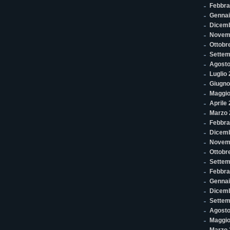
Febbra
Gennai
Dicem
Novem
Ottobr
Settem
Agosto
Luglio
Giugno
Maggio
Aprile
Marzo 
Febbra
Dicemb
Novem
Ottobr
Settem
Febbra
Gennai
Dicem
Settem
Agosto
Maggio