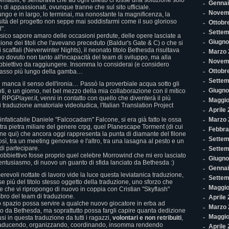
colmabili, e sembrava che ad ogni difetto ci fosse una soluzione solo
Gennai
m di appassionati, ovunque tranne che sul sito ufficiale.
Novem
lungo e in largo, lo terminai, ma nonostante la magnificenza, la
sità del progetto non seppe mai soddisfarmi come il suo glorioso
Ottobr
".
Settem
ssico sapore amaro delle occasioni perdute, delle opere lasciate a
Giugno
zione dei titoli che l'avevano preceduto (Baldur's Gate & C) o che si
 scaffali (Neverwinter Nights), il neonato titolo Bethesda risultava
Marzo 
 dovuto non tanto all'incapacità del team di sviluppo, ma alla
Novem
'obbiettivo da raggiungere. Insomma lo considerai (e considero
Ottobr
 passo più lungo della gamba…
Settem
n manca il senso dell'ironia… Passò la proverbiale acqua sotto gli
Giugno
nti, e un giorno, nel bel mezzo della mia collaborazione con il mitico
 RPGPlayer.it, venni in contatto con quello che diventerà il più
Maggio
traduzione amatoriale videoludica, l'Italian Translation Project
Aprile
'infaticabile Daniele "Falcocadarn" Falcone, si era già fatto le ossa
Marzo 
ltra pietra miliare del genere crpg, quel Planescape Torment (di cui
Febbra
one qui) che ancora oggi rappresenta la punta di diamante del filone
Settem
osì, tra un meeting genovese e l'altro, tra una lasagna al pesto e un
di partecipare.
Settem
o obbiettivo fosse proprio quel celebre Morrowind che mi ero lasciato
Giugno
entusiasmo, di nuovo un guanto di sfida lanciato da Bethesda :)
Gennai
revoli nottate di lavoro vide la luce questa leviatanica traduzione,
Settem
e più del titolo stesso oggetto della traduzione, uno sforzo che
Maggio
 che vi ripropongo di nuovo in coppia con Cristian "Skyflash"
bro del team di traduzione.
Aprile
 spazio possa servire a qualche nuovo giocatore in erba ad
Marzo 
to da Bethesda, ma soprattutto possa fargli capire quanta dedizione
Maggio
fusi in questa traduzione da tutti i ragazzi,
volontari e non retribuiti
,
raducendo, organizzando, coordinando, insomma rendendo
Aprile