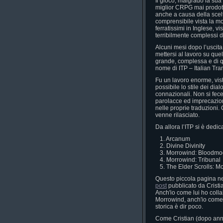
Il gioco, malgrado la sua 
miglior CRPG mai prodott
anche a causa della scelt
comprensibile vista la mo
ferratissimi in Inglese, v
terribilmente complessi 
Alcuni mesi dopo l’uscita 
mettersi al lavoro su que
grande, complessa e di qua
nome di ITP – Italian Tra
Fu un lavoro enorme, vis
possibile lo stile dei dia
connazionali. Non si fece
parolacce ed imprecazion
nelle proprie traduzioni. 
venne rilasciato.
Da allora l’ITP si è dedic
1. Arcanum
2. Divine Divinity
3. Morrowind: Bloodm
4. Morrowind: Tribunal
5. The Elder Scrolls: M
Questo piccola pagina n
post
pubblicato da Cristia
Anch'io come lui ho colla
Morrowind, anch'io come l
storica è dir poco.
Come Cristian (dopo anni 