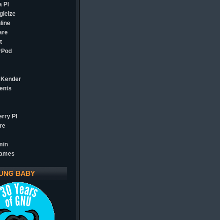
 PI
gleize
line
are
t
rPod
 Kender
ents
rry PI
re
min
games
UNG BABY