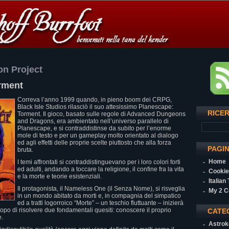
ion Project
rment
Correva l’anno 1999 quando, in pieno boom dei CRPG,
Black Isle Studios rilasciò il suo attesissimo Planescape:
RICE
Torment. Il gioco, basato sulle regole di Advanced Dungeons
and Dragons, era ambientato nell’universo parallelo di
Planescape, e si contraddistinse da subito per l’enorme
mole di testo e per un gameplay molto orientato al dialogo
ed agli effetti delle proprie scelte piuttosto che alla forza
PAGI
bruta.
Home
I temi affrontati si contraddistinguevano per i loro colori forti
ed adulti, andando a toccare la religione, il confine fra la vita
Cookie
e la morte e teorie esistenziali.
Italian
Il protagonista, il Nameless One (il Senza Nome), si risveglia
My 2 C
in un mondo abitato da morti e, in compagnia del simpatico
ed a tratti logorroico “Morte” – un teschio fluttuante – inizierà
opo di risolvere due fondamentali quesiti: conoscere il proprio
CATE
e.
Astrok