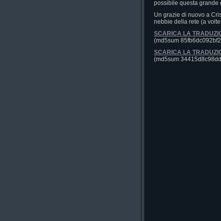
possibile questa grande 
Un grazie di nuovo a Cris
nebbie della rete (a volte
SCARICA LA TRADUZI
(md5sum 85fb6dc092bf
SCARICA LA TRADUZIO
(md5sum 34415d8c98d