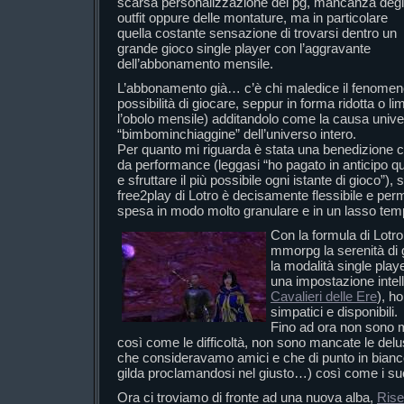
scarsa personalizzazione dei pg, mancanza degl
outfit oppure delle montature, ma in particolare
quella costante sensazione di trovarsi dentro un
grande gioco single player con l’aggravante
dell’abbonamento mensile.
L’abbonamento già… c’è chi maledice il fenomeno
possibilità di giocare, seppur in forma ridotta o l
l’obolo mensile) additandolo come la causa unive
“bimbominchiaggine” dell’universo intero.
Per quanto mi riguarda è stata una benedizione ch
da performance (leggasi “ho pagato in anticipo qu
e sfruttare il più possibile ogni istante di gioco”)
free2play di Lotro è decisamente flessibile e per
spesa in modo molto granulare e in un lasso temp
Con la formula di Lotro
mmorpg la serenità di 
la modalità single play
una impostazione intel
Cavalieri delle Ere
), h
simpatici e disponibili.
Fino ad ora non sono m
così come le difficoltà, non sono mancate le delus
che consideravamo amici e che di punto in bianco 
gilda proclamandosi nel giusto…) così come i succ
Ora ci troviamo di fronte ad una nuova alba,
Rise