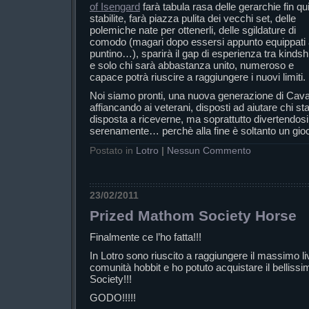
of Isengard
farà tabula rasa delle gerarchie fin qu
stabilite, farà piazza pulita dei vecchi set, delle
polemiche nate per ottenerli, delle sgildature di
comodo (magari dopo essersi appunto equippati
puntino…), sparirà il gap di esperienza tra kindsh
e solo chi sarà abbastanza unito, numeroso e
capace potrà riuscire a raggiungere i nuovi limiti.
Noi siamo pronti, una nuova generazione di Caval
affiancando ai veterani, disposti ad aiutare chi st
disposta a riceverne, ma soprattutto divertendos
serenamente… perchè alla fine è soltanto un gioc
Postato in
Lotro
|
Nessun Commento
23/02/2011
Prized Mathom Society Horse
Finalmente ce l’ho fatta!!!
In Lotro sono riuscito a raggiungere il massimo li
comunità hobbit e ho potuto acquistare il belliss
Society!!!
GODO!!!!!