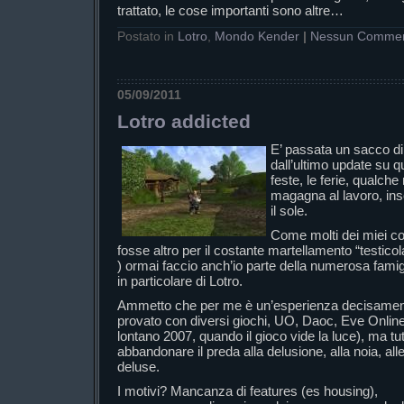
trattato, le cose importanti sono altre…
Postato in
Lotro
,
Mondo Kender
|
Nessun Comme
05/09/2011
Lotro addicted
E’ passata un sacco di 
dall’ultimo update su qu
feste, le ferie, qualche
magagna al lavoro, in
il sole.
Come molti dei miei co
fosse altro per il costante martellamento “testicola
) ormai faccio anch’io parte della numerosa fami
in particolare di Lotro.
Ammetto che per me è un’esperienza decisament
provato con diversi giochi, UO, Daoc, Eve Online,
lontano 2007, quando il gioco vide la luce), ma tu
abbandonare il preda alla delusione, alla noia, al
deluse.
I motivi? Mancanza di features (es housing),