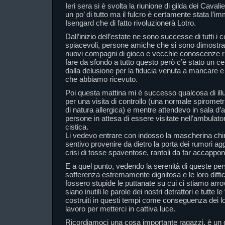
Ieri sera si è svolta la riunione di gilda dei Cavali
un po’ di tutto ma il fulcro è certamente stata l’
Isengard che di fatto rivoluzionerà Lotro.
Dall’inizio dell’estate ne sono successe di tutti i c
spiacevoli, persone amiche che si sono dimostrat
nuovi compagni di gioco e vecchie conoscenze ri
fare da sfondo a tutto questo però c’è stato un c
dalla delusione per la fiducia venuta a mancare e pe
che abbiamo ricevuto.
Poi questa mattina mi è successo qualcosa di ill
per una visita di controllo (una normale spirometr
di natura allergica) e mentre attendevo in sala d
persone in attesa di essere visitate nell’ambulator
cistica.
Li vedevo entrare con indosso la mascherina chir
sentivo provenire da dietro la porta dei rumori agg
crisi di tosse spaventose, rantoli da far accappo
E a quel punto, vedendo la serenità di queste pers
sofferenza estremamente dignitosa e le loro diffic
fossero stupide le puttanate su cui ci stiamo arr
siano inutili le parole dei nostri detrattori e tutte 
costruiti in questi tempi come conseguenza dei lor
lavoro per metterci in cattiva luce.
Ricordiamoci una cosa importante ragazzi, è un 