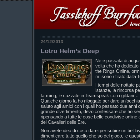
24/12/2013
Lotro Helm’s Deep
Ne è passata di acqua s
volta che ho dedicato 
the Rings Online, orm
mi sono ritirato dalla 
I tempi delle nottate p
istanze, la rincorsa per
farming, le cazzate in Teamspeak con i gildani…
Qualche giorno fa ho riloggato per dare un’occhiat
saluto agli amici con i quali ho passato due anni d
grande divertimento, devo confessare che ho sent
ripensando a tutte le cose belle condivise online
dei Cavalieri delle Ere.
Non avete idea di cosa darei per subire un bel lav
dimenticare tutto quello che so del gioco, le quest