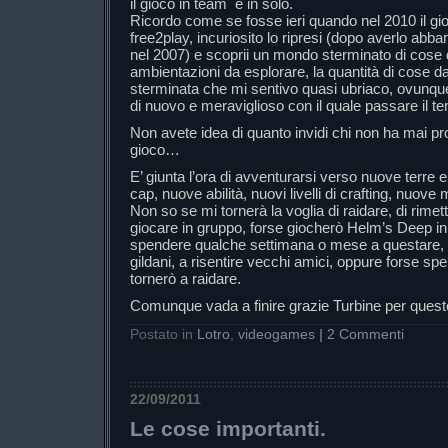
il gioco in team e in solo.
Ricordo come se fosse ieri quando nel 2010 il gi
free2play, incuriosito lo ripresi (dopo averlo abb
nel 2007) e scoprii un mondo sterminato di cose 
ambientazioni da esplorare, la quantità di cose d
sterminata che mi sentivo quasi ubriaco, ovunque
di nuovo e meraviglioso con il quale passare il te
Non avete idea di quanto invidi chi non ha mai pr
gioco…
E’ giunta l’ora di avventurarsi verso nuove terre
cap, nuove abilità, nuovi livelli di crafting, nuove 
Non so se mi tornerà la voglia di raidare, di rimet
giocare in gruppo, forse giocherò Helm’s Deep in
spendere qualche settimana o mese a questare, a 
gildani, a risentire vecchi amici, oppure forse sp
tornerò a raidare.
Comunque vada a finire grazie Turbine per quest
Postato in
Lotro
,
videogames
|
2 Commenti
22/09/2011
Le cose importanti.