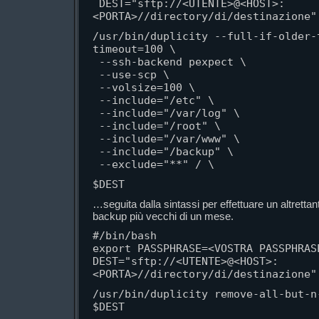
 DEST="sftp://<UTENTE>@<HOST>:
<PORTA>//directory/di/destinazione"
/usr/bin/duplicity --full-if-older-
timeout=100 \

 --ssh-backend pexpect \

 --use-scp \

 --volsize=100 \

 --include="/etc" \

 --include="/var/log" \

 --include="/root" \

 --include="/var/www" \

 --include="/backup" \

 --exclude="**" / \
$DEST
…seguita dalla sintassi per effettuare un altrettan
backup più vecchi di un mese.
#/bin/bash

export PASSPHRASE=<VOSTRA PASSPHRASE
DEST="sftp://<UTENTE>@<HOST>:
<PORTA>//directory/di/destinazione"
/usr/bin/duplicity remove-all-but-n-
$DEST