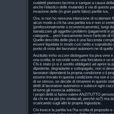
suddetti piansero lacrime e sangue a causa della 
anche l’elastico delle mutande) e via di questo pa
invasione delle (in gran parte false) partite iva.
Ora, io non ho nessuna intenzione di scatenare 
alcun modo a chi ha una partita iva e non si sent
(professionalmente o economicamente), lungi da 
banalizzare gli oggettivi problemi (pagamenti in p
categoria… però francamente trovo l’articolo di G
Quello descritto delle piva è una faccenda comp
essere liquidata in modo così netto e soprattutto
punto di vista dei lavoratori autonomi ne di quello
Anzitutto imho occore distinguere tra piva vere e 
una scelta, le seconde sono una forzatura e un e
Chi è stato (o si è sentito obbligato) ad aprire la p
dipedente, degradante e sottopagato, non si dev
lavoratori dipendenti la propria condizione o il p
essersi trovato in questa condizione ma non è co
di se stesso, se decide di rimanere in questo stato
diritti di lavoratore autonomo e subisce ogni cazz
di turno gli rovescia addosso.
I propri diritti si fanno valere ANZITUTTO person
da chi ne sa più (es sindacati, perchè no?) ma d
scaricando sugli altri le proprie ingiustizie.
Chi invece la partita iva l’ha scelta di proposito 