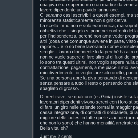
una piva è un superuomo o un martire da venerare
lavoro dipendente un pavido fannullone.
Ci saranno casi ascrivibili a questi esempi, ma
minoranza statisticamente non significativa.
La scelta imho non è solo economica, ma soprattu
obbiettivi che il singolo si pone nei confronti del la
per l’indipendenza, perchè non ama veder progra
altri (cosa che comunque avviene in parte, visto 
ragione… e lo so bene lavorando come consulente
sceglie il lavoro dipendente lo fa perchè ha altro 
non ne vuole sapere di fare altro al di fuori del pro
Io sono tra questi ultimi, non voglio sapere nulla d
contrattazione, pagamenti, a me piace il mio lavor
mio divertimento, io voglio fare solo quello, punto
Se una persona apre la piva pensando di dedicarsi 
senza pensare a tutto il resto o pensando che s
sbagliato di grosso.
Dimenticavo, se qualcuno (es Gioia) insiste sulla
lavoratori dipendenti vivono sereni con i loro stipen
di farsi un giro nelle aziende (ormai la maggior par
cassa integrazione, di contratti di solidarietà, di la
migliore delle ipotesi in tutte quelle aziende (orma
che non lo sono) che hanno mensilità arretrate 
Bella vita, eh?
Just my 2 cents.