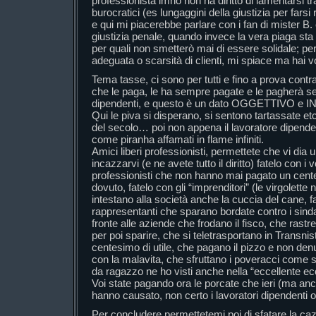
professionista imho non ha diritto di lamentarsi t
burocratici (es lungaggini della giustizia per fars
e qui mi piacerebbe parlare con i fan di mister B. 
giustizia penale, quando invece la vera piaga sta n
per quali non smetterò mai di essere solidale; per 
adeguata o scarsità di clienti, mi spiace ma hai vo
Tema tasse, ci sono per tutti e fino a prova contrar
che le paga, le ha sempre pagate e le pagherà se
dipendenti, e questo è un dato OGGETTIVO 
Qui le piva si disperano, si sentono tartassate etc
del secolo… poi non appena il lavoratore dipende
come piranha affamati in flame infiniti.
Amici liberi professionisti, permettete che vi dia 
incazzarvi (e ne avete tutto il diritto) fatelo con i vo
professionisti che non hanno mai pagato un cent
dovuto, fatelo con gli “imprenditori” (le virgolett
intestano alla società anche la cuccia del cane, fa
rappresentanti che sparano bordate contro i sindaca
fronte alle aziende che frodano il fisco, che rastr
per poi sparire, che si teletrasportano in Transni
centesimo di utile, che pagano il pizzo e non de
con la malavita, che sfruttano i poveracci come s
da ragazzo ne ho visti anche nella “eccellente e
Voi state pagando ora le porcate che ieri (ma anch
hanno causato, non certo i lavoratori dipendenti o 
Per concludere permettetemi poi di sfatare la ca