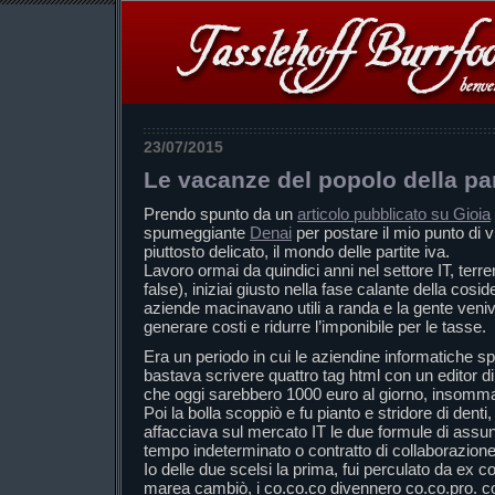
23/07/2015
Le vacanze del popolo della par
Prendo spunto da un
articolo pubblicato su Gioia
spumeggiante
Denai
per postare il mio punto di 
piuttosto delicato, il mondo delle partite iva.
Lavoro ormai da quindici anni nel settore IT, terren
false), iniziai giusto nella fase calante della cosid
aziende macinavano utili a randa e la gente veni
generare costi e ridurre l’imponibile per le tasse.
Era un periodo in cui le aziendine informatiche 
bastava scrivere quattro tag html con un editor di 
che oggi sarebbero 1000 euro al giorno, insomma
Poi la bolla scoppiò e fu pianto e stridore di denti,
affacciava sul mercato IT le due formule di assu
tempo indeterminato o contratto di collaborazione
Io delle due scelsi la prima, fui perculato da ex c
marea cambiò, i co.co.co divennero co.co.pro. con