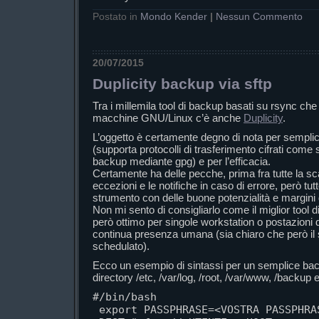
Postato in
Mondo Kender
|
Nessun Commento
20/07/2015
Duplicity backup via sftp
Tra i millemila tool di backup basati su rsync che
macchine GNU/Linux c’è anche
Duplicity
.
L’oggetto è certamente degno di nota per semplici
(supporta protocolli di trasferimento cifrati come s
backup mediante gpg) e per l’efficacia.
Certamente ha delle pecche, prima fra tutte la sc
eccezioni e le notifiche in caso di errore, però t
strumento con delle buone potenzialità e margini 
Non mi sento di consigliarlo come il miglior tool d
però ottimo per singole workstation o postazioni d
continua presenza umana (sia chiaro che però il 
schedulato).
Ecco un esempio di sintassi per un semplice back
directory /etc, /var/log, /root, /var/www, /backup 
#/bin/bash

 export PASSPHRASE=<VOSTRA PASSPHRASE>
