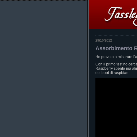
29/10/2012
Assorbimento R
Ho provato a misurare l’a
Con il primo test ho cerc
Raspberry spento ma alim
del boot di raspbian.