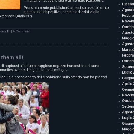
infilarla nell’apposito slot e alimentare Raspberry.
Dicem
Prossimamente pubblicherò un test su assorbimento
Agosto
elettrico del dispositivo, benchmark relativi allo
Febbra
o test con Quake3! :)
Novem
Ottobr
erry PI
|
4 Commenti
Agosto
Maggio
Agosto
Marzo 
Febbra
 them all!
Ottobr
i di applausi alle due coraggiose ragazze francesi che si sono
Settem
anifestazione di bigotti francesi anti-gay.
Luglio
credule a bocca aperta delle babbione sullo sfondo non ha prezzo!
Giugno
Aprile
Gennai
Novem
Ottobr
Settem
Agosto
Luglio
Giugno
Maggio