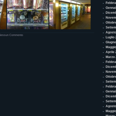
Febbra
Gennai
Dicem
Novem
Ottobr
Settem
Agosto
Nessun Commento
Luglio
Giugno
Maggio
Aprile
Marzo 
Febbra
Dicemb
Novem
Ottobr
Settem
Febbra
Gennai
Dicem
Settem
Agosto
Maggio