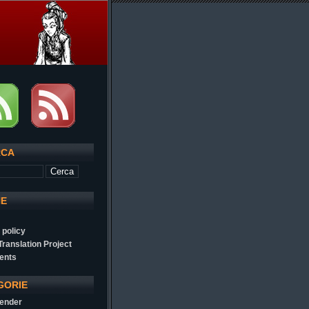
RCA
NE
 policy
 Translation Project
ents
GORIE
ender