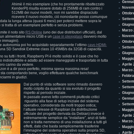
Gennai
Ahimè il mio esemplare (che ho prontamente ribattezzato
Novem
KenderPI) risulta essere dotato di 256MB di ram contro i
512MB dei nuovi modelli, non mi sarebbe dispiaciuto
Ottobr
ricevere il nuovo modello, ciò nonostante posso comunque
Settem
data la lunga attesa (quasi 6 mesi) per poterci mettere sopra le
Giugno
si tratta di un esemplare perfetto e senza problemi.
Marzo 
amite il noto sito
RS Online
(uno dei due distributori ufficiali), dal
Novem
 un alimentatore micro USB e un
case in plexyglass
davvero molto
le immagini).
Ottobr
ale autonomia poi ho acquistato separatamente l’ottimo
cavo HDMI-
Settem
una SD Sandisk Extreme class 10 45MB/s da 32GB di capacità.
Giugno
mo su tutti i fronti, Raspberry PI è molto solido e il case che ho
Maggio
to indistruttibile e adatto ad essere maneggiato e trasportato in tutta
Aprile
ero carino da vedere.
azon è a dir poco perfetto, minima spesa massima resa!
Marzo 
 sta comportando bene, voglio effettuare qualche benchmark
Febbra
nciarmi in giudizi.
Settem
Dal punto di vista software sono rimasto davvero
Settem
molto colpito da quanto si sia evoluto il progetto
rispetto al periodo iniziale.
Giugno
In passato avevo letto commenti piuttosto critici
Gennai
riguardo alla fase di setup iniziale del sistema
Settem
operativo, considerata da molti troppo ostica;
l’attuale release di Raspbian (la distribuzione
Maggio
ufficiale del progetto derivata da Debian) invece è
Aprile
estremamente semplice da “installare”, anzi di fatto
Marzo 
non si tratta nemmeno di una installazione a tutti gli
effetti, dato che basta semplicemente trasferire
Maggio
l’immagine del sistema operativo sulla propria SD,
Aprile