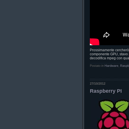
Prossimamente cercherò di
componente GPU, stavo p
decodifica mpeg con qual
Postato in
Hardware
,
Raspb
27/10/2012
Raspberry PI