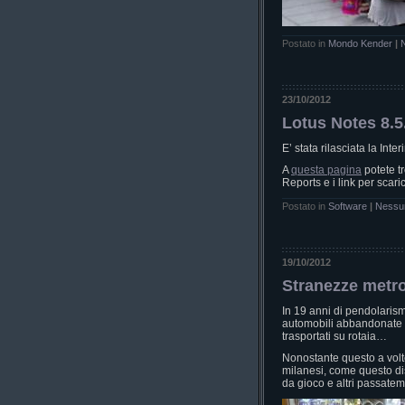
Postato in
Mondo Kender
|
23/10/2012
Lotus Notes 8.5
E’ stata rilasciata la Int
A
questa pagina
potete tr
Reports e i link per scar
Postato in
Software
|
Nessu
19/10/2012
Stranezze metro
In 19 anni di pendolarismo
automobili abbandonate su
trasportati su rotaia…
Nonostante questo a volte
milanesi, come questo di
da gioco e altri passatem