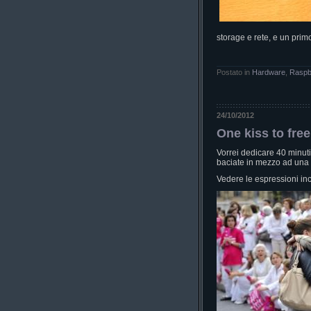
storage e rete, e un prim
Postato in
Hardware
,
Raspb
24/10/2012
One kiss to free
Vorrei dedicare 40 minut
baciate in mezzo ad una m
Vedere le espressioni in