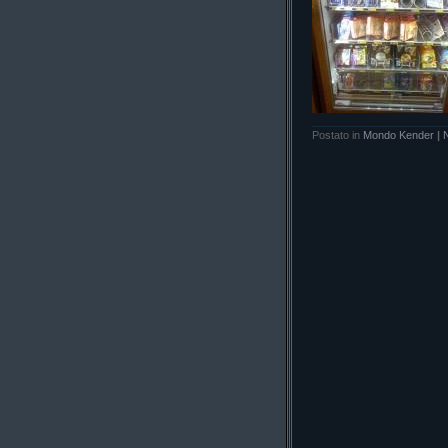
Postato in
Mondo Kender
|