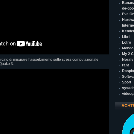
Banana
de-goo
Eve On
Hardw
Interne
Kende
Libri
Lotro
Mondo
My 2 C
ercato di misurare l’assorbimento sotto stress computazionale
Noraly
 Quake 3.
rant
Raspbe
Softwa
Sport
sysad
video
ACHT