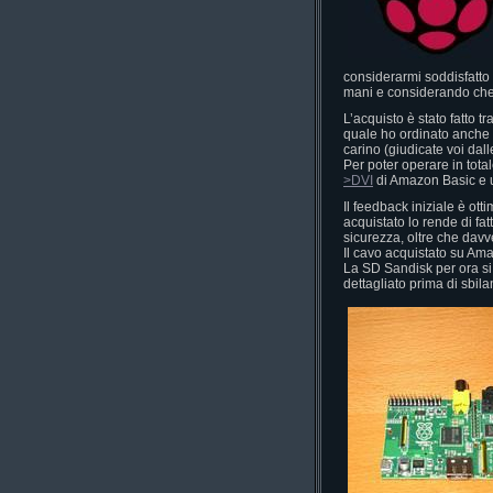
considerarmi soddisfatto 
mani e considerando che 
L’acquisto è stato fatto tr
quale ho ordinato anche
carino (giudicate voi dal
Per poter operare in tot
>DVI
di Amazon Basic e 
Il feedback iniziale è otti
acquistato lo rende di fat
sicurezza, oltre che davv
Il cavo acquistato su Am
La SD Sandisk per ora si
dettagliato prima di sbila