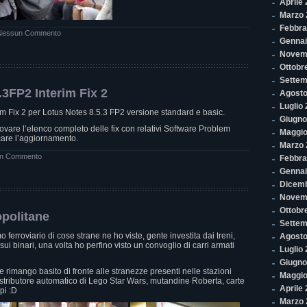
Aprile
Marzo 
Febbra
Nessun Commento
Gennai
Novem
Ottobr
Settem
.3FP2 Interim Fix 2
Agosto
Luglio
erim Fix 2 per Lotus Notes 8.5.3 FP2 versione standard e basic.
Giugno
ovare l’elenco completo delle fix con relativi Software Problem
Maggio
icare l’aggiornamento.
Marzo 
n Commento
Febbra
Gennai
Dicem
Novem
Ottobr
politane
Settem
 ferroviario di cose strane ne ho viste, gente investita dai treni,
Agosto
i binari, una volta ho perfino visto un convoglio di carri armati
Luglio
Giugno
 rimango basito di fronte alle stranezze presenti nelle stazioni
Maggio
stributore automatico di Lego Star Wars, mutandine Roberta, carte
Aprile
pi :D
Marzo 