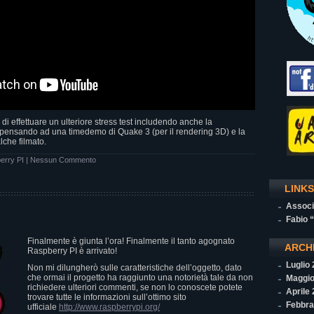
 effettuare un ulteriore stress test includendo anche la
ensando ad una timedemo di Quake 3 (per il rendering 3D) e la
che filmato.
erry PI
|
Nessun Commento
LINKS
Associ
Fabio 
Finalmente è giunta l’ora! Finalmente il tanto agognato
ARCH
Raspberry PI è arrivato!
Luglio
Non mi dilungherò sulle caratteristiche dell’oggetto, dato
che ormai il progetto ha raggiunto una notorietà tale da non
Maggio
richiedere ulteriori commenti, se non lo conoscete potete
Aprile
trovare tutte le informazioni sull’ottimo sito
Febbra
ufficiale
http://www.raspberrypi.org/