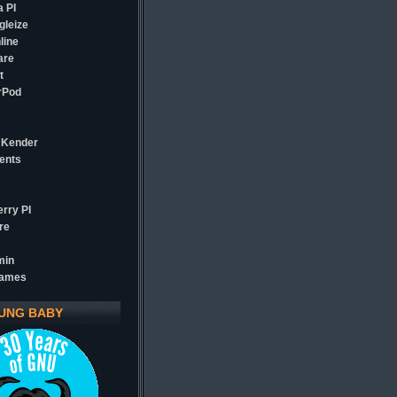
 PI
gleize
line
are
t
rPod
 Kender
ents
rry PI
re
min
games
UNG BABY