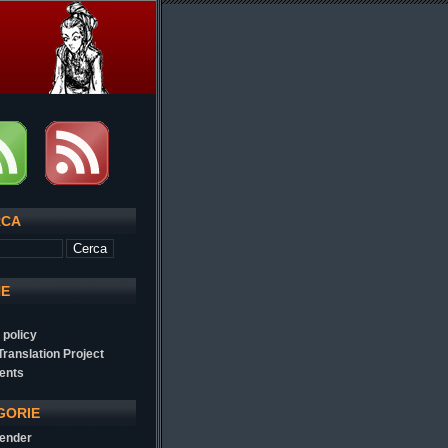
RCA
NE
 policy
 Translation Project
ents
GORIE
ender