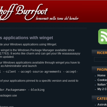
 applications with winget
date your Windows applications using Winget.
ool winget is the Windows Package Manager available since
RICE
7763). It works like charm and can get your life waaaaaaayyy
em updated.
your Windows applications available through winget you have to
as Administrator and launch
PAGI
l --silent --accept-source-agreements --accept-
Home
Cookie
of your applications pinned to a specific version and avoid to
Italian
My 2 C
dor.Packagename> --blocking
d packages use
CATE
Astrok