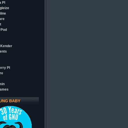
 PI
gleize
line
are
t
rPod
 Kender
ents
rry PI
re
min
games
UNG BABY