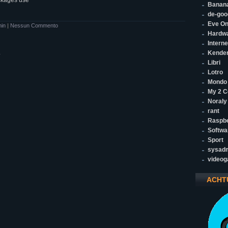
ackages use
Banana
de-goo
Eve On
in
|
Nessun Commento
Hardw
Interne
.
Kende
Libri
Lotro
Mondo
My 2 C
Noraly
rant
Raspbe
Softwa
Sport
sysad
video
ACHT