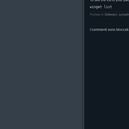
To see the list of your p
winget list
Postato in
Software
,
sysadm
I commenti sono bloccati