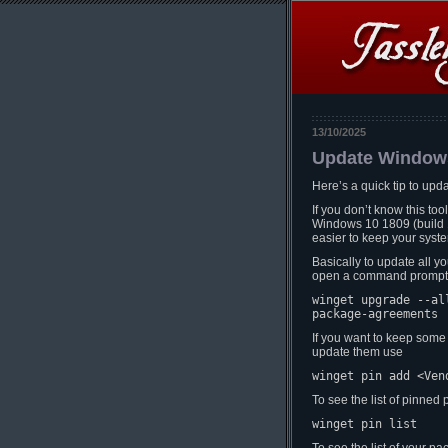
13/10/2025
Update Windows
Here’s a quick tip to up
If you don’t know this t
Windows 10 1809 (build 1
easier to keep your syst
Basically to update all 
open a command prompt 
winget upgrade --al
package-agreements
If you want to keep some 
update them use
winget pin add <Ven
To see the list of pinne
winget pin list