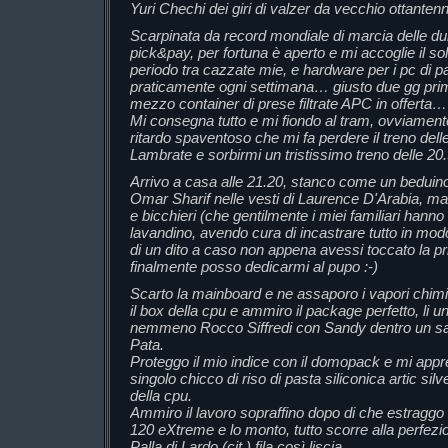
Yuri Chechi dei giri di valzer da vecchio ottanten
Scarpinata da record mondiale di marcia delle dura
pick&pay, per fortuna è aperto e mi accoglie il sol
periodo tra cazzate mie, e hardware per i pc di pa
praticamente ogni settimana… giusto due gg prima 
mezzo container di prese filtrate APC in offerta…
Mi consegna tutto e mi fiondo al tram, ovviament
ritardo spaventoso che mi fa perdere il treno del
Lambrate e sorbirmi un tristissimo treno delle 
Arrivo a casa alle 21.20, stanco come un beduin
Omar Sharif nelle vesti di Laurence D'Arabia, mang
e bicchieri (che gentilmente i miei familiari hanno
lavandino, avendo cura di incastrare tutto in mod
di un dito a caso non appena avessi toccato la pr
finalmente posso dedicarmi al pupo :-)
Scarto la mainboard e ne assaporo i vapori chimic
il box della cpu e ammiro il package perfetto, li
nemmeno Rocco Siffredi con Sandy dentro un sac
Pata.
Proteggo il mio indice con il domopack e mi app
singolo chicco di riso di pasta siliconica artic silv
della cpu.
Ammiro il lavoro sopraffino dopo di che estraggo i
120 eXtreme e lo monto, tutto scorre alla perfe
Palla di Lardo (cit.) fila così liscia…