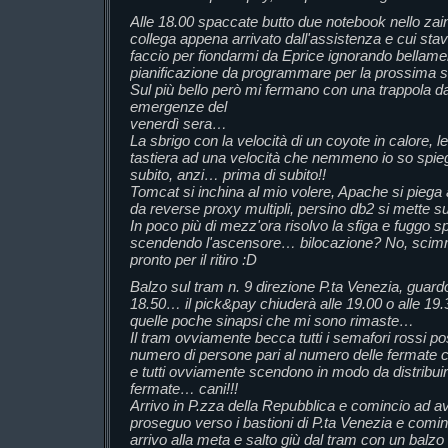
Alle 18.00 spaccate butto due notebook nello zaino
collega appena arrivato dall'assistenza e cui st
faccio per fiondarmi da Eprice ignorando bellamen
pianificazione da programmare per la prossima
Sul più bello però mi fermano con una trappola da 
emergenze del
venerdì sera…
La sbrigo con la velocità di un coyote in calore, 
tastiera ad una velocità che nemmeno io so spieg
subito, anzi… prima di subito!!
Tomcat si inchina al mio volere, Apache si piega 
da reverse proxy multipli, persino db2 si mette sull
In poco più di mezz'ora risolvo la sfiga e fuggo 
scendendo l'ascensore… bilocazione? No, scimm
pronto per il ritiro :D
Balzo sul tram n. 9 direzione P.ta Venezia, guardo
18.50… il pick&pay chiuderà alle 19.00 o alle 19.
quelle poche sinapsi che mi sono rimaste…
Il tram ovviamente becca tutti i semafori rossi pos
numero di persone pari al numero delle fermate 
e tutti ovviamente scendono in modo da distribuir
fermate… cani!!!
Arrivo in P.zza della Repubblica e comincio ad av
proseguo verso i bastioni di P.ta Venezia e comin
arrivo alla meta e salto giù dal tram con un balzo