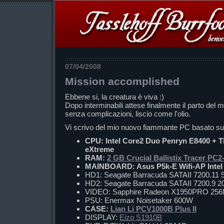
07/04/2008
Mission accomplished
Ebbene si, la creatura è viva :)
Dopo interminabili attese finalmente il parto del 
senza complicazioni, liscio come l'olio.
Vi scrivo del mio nuovo fiammante PC basato su
CPU: Intel Core2 Duo Penryn E8400 + Th
eXtreme
RAM:
2 GB Crucial Ballistix Tracer P
MAINBOARD: Asus P5k-E Wifi-AP Intel
HD1: Seagate Barracuda SATAII 7200.11
HD2: Seagate Barracuda SATAII 7200.9 
VIDEO: Sapphire Radeon X1950PRO 25
PSU: Enermax Noisetaker 600W
CASE:
Lian Li PCV1000B Plus II
DISPLAY:
Eizo S1910B