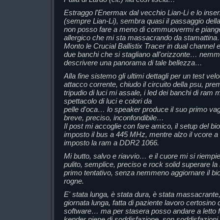
Estraggo l'Enermax dal vecchio Lian-Li e lo inse
(sempre Lian-Li), sembra quasi il passaggio della
non posso fare a meno di commuovermi e piangere
allergico che mi sta massacrando da stamattina
Monto le Crucial Ballistix Tracer in dual channel 
due banchi che si stagliano all'orizzonte… n
descrivere una panorama di tale bellezza…
Alla fine sistemo gli ultimi dettagli per un test vel
attacco corrente, chiudo il circuito della psu, pr
tripudio di luci mi assale, i led dei banchi di ra
spettacolo di luci e colori da
pelle d'oca… lo speaker produce il suo primo vag
breve, preciso, inconfondibile…
Il post mi accoglie con fare amico, il setup del b
imposto il bus a 445 MHz, mentre alzo il vcore a 
imposto la ram a DDR2 1066.
Mi butto, salvo e riavvio… e il cuore mi si riempie
pulito, semplice, preciso e rock solid superare la
primo tentativo, senza nemmeno aggiornare il bi
rogne.
E' stata lunga, è stata dura, è stata massacrant
giornata lunga, fatta di paziente lavoro certosino d
software… ma per stasera posso andare a letto f
kender piene di soddisfazione, son soddisfazion