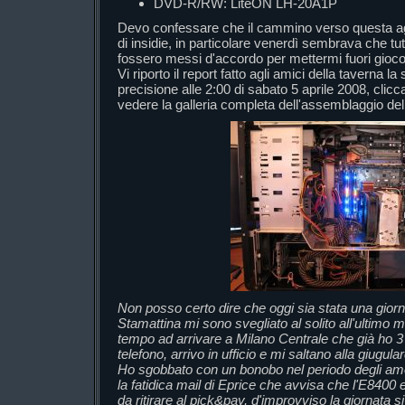
DVD-R/RW: LiteON LH-20A1P
Devo confessare che il cammino verso questa a
di insidie, in particolare venerdì sembrava che tutti
fossero messi d'accordo per mettermi fuori gioco e
Vi riporto il report fatto agli amici della taverna la
precisione alle 2:00 di sabato 5 aprile 2008, clicc
vedere la galleria completa dell'assemblaggio de
Non posso certo dire che oggi sia stata una giorn
Stamattina mi sono svegliato al solito all'ultimo 
tempo ad arrivare a Milano Centrale che già ho 
telefono, arrivo in ufficio e mi saltano alla giugula
Ho sgobbato con un bonobo nel periodo degli amor
la fatidica mail di Eprice che avvisa che l'E8400
da ritirare al pick&pay, d'improvviso la giornata s