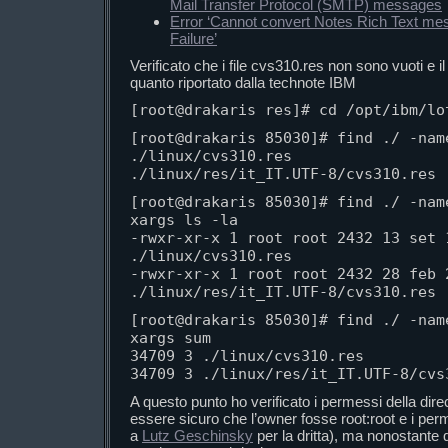
Mail Transfer Protocol (SMTP) messages
Error ‘Cannot convert Notes Rich Text m
Failure’
Verificato che i file cvs310.res non sono vuoti e
quanto riportato dalla technote IBM
[root@drakaris res]# cd /opt/ibm/lo
[root@drakaris 85030]# find ./ -name
./linux/cvs310.res

./linux/res/it_IT.UTF-8/cvs310.res
[root@drakaris 85030]# find ./ -name
xargs ls -la

-rwxr-xr-x 1 root root 2432 13 set 1
./linux/cvs310.res

-rwxr-xr-x 1 root root 2432 28 feb 2
./linux/res/it_IT.UTF-8/cvs310.res
[root@drakaris 85030]# find ./ -name
xargs sum

34709 3 ./linux/cvs310.res

34709 3 ./linux/res/it_IT.UTF-8/cvs
A questo punto ho verificato i permessi della direc
essere sicuro che l’owner fosse root:root e i perm
a
Lutz Geschinsky
per la dritta), ma nonostante 