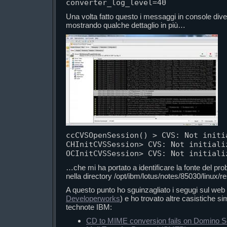
converter_log_level=40
Una volta fatto questo i messaggi in console div
mostrando qualche dettaglio in più…
ccCVSOpenSession() > CVS: Not initia
CHInitCVSSession> CVS: Not initializ
OCInitCVSSession> CVS: Not initiali
…che mi ha portato a identificare la fonte del prob
nella directory /opt/ibm/lotus/notes/85030/linux/r
A questo punto ho sguinzagliato i segugi sul web 
Developerworks
) e ho trovato altre casistiche si
technote IBM:
CD to MIME conversion fails on Domino S