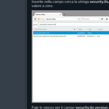
Inserite nella campo cerca la stringa
security.tl
valore a zero.
Fate lo stesso per il campo
security.tls.version.