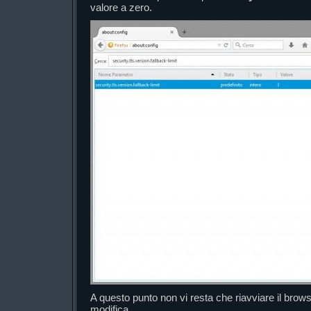
valore a zero.
A questo punto non vi resta che riavviare il brows
modifica.