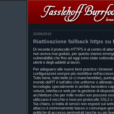
22/06/2015
Riattivazione fallback https su 
Di recente il protocollo HTTPS è al centro di atten
non aveva mai goduto, per questo stanno emerge
vulnerabilità che fino ad oggi sono state sottovalu
utenti e degli addetti ai lavori.
Per adeguarsi alle nuove best practice i browser 
configurazioni sempre più restrittive nell’accesso h
Tutto bene, tutto bello (e ci mancherebbe), purt
mondo dell’IT è tutt’altro che uniforme o allineato 
tecnologia; specialmente in ambito lavorativo capi
vetusti, interfacce web per la gestione di disposit
architetture che per mille motivi non possono ess
utilizzano il vecchio e insicuro protocollo SSL2 o
Sia chiaro, si tratta di servizi non esposti sul web,
attacco è estremamente basso o comunque gest
politiche di accesso perimetrali (anche su più livell