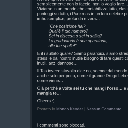
semplicemente non lo faccio, non lo voglio fare
Viviamo in un mondo che contabilizza tutto, classif
punteggi su tutto, i Punkreas in un loro celebre
imho semplice, profonda e vera…
"Che posizione hai?
Qual'è il tuo numero?
Sei in discesa o sei in salita?
La graduatoria è una sparatoria,
alle tue spalle!"
E il risultato qual'è? Siamo paranoici, siamo stre
stessi e dal nostro inutile bisogno di fare questi c
inutili, anzi dannose…
Il Tas invece stavolta dice no, scende dal mondo
anche solo per poco, come il grande Drugo Lebo
come viene…
Già perchè
a volte sei tu che mangi l'orso… e 
mangia te…
Cheers :)
Postato in
Mondo Kender
|
Nessun Commento
I commenti sono bloccati.