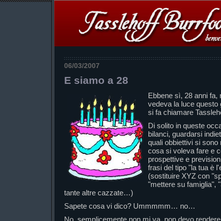
06/03/2007
E siamo a 28
Ebbene sì, 28 anni fa,
vedeva la luce questo
si fa chiamare Tassleho
Di solito in queste occas
bilanci, guardarsi indie
quali obbiettivi si sono
cosa si voleva fare e c
prospettive e prevision
frasi del tipo "la tua è 
(sostituire XYZ con "spo
"mettere su famiglia", 
tante altre cazzate…)
Sapete cosa vi dico? Ummmmm… no…
No, semplicemente non mi va, non devo rendere