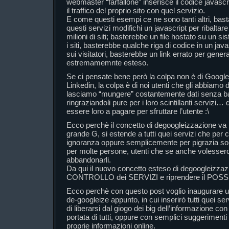
webmaster “farfallone” inserisce il codice javascr
il traffico del proprio sito con quel servizio.
E come questi esempi ce ne sono tanti altri, bast
questi servizi modifichi un javascript per ribaltare 
milioni di siti; basterebbe un file hostato su un sis
i siti, basterebbe qualche riga di codice in un java
sui visitatori, basterebbe un link errato per gener
estremamemnte esteso.
Se ci pensate bene però la colpa non è di Google,
Linkedin, la colpa è di noi utenti che gli abbiamo 
lasciamo “mungere” costantemente dati senza batt
ringraziandoli pure per i loro scintillanti serviz
essere loro a pagare per sfruttare l’utente :\
Ecco perchè il concetto di degoogleizzazione va be
grande G, si estende a tutti quei servizi che per 
ignoranza oppure semplicemente per pigrazia sono
per molte persone, utenti che se anche volesser
abbandonarli.
Da qui il nuovo concetto esteso di degoogleizzazi
CONTROLLO dei SERVIZI e riprendere il POSS
Ecco perchè con questo post voglio inaugurare u
de-googleize appunto, in cui inserirò tutti quei se
di liberarsi dal giogo dei big dell’informazione con
portata di tutti, oppure con semplici suggeriment
proprie informazioni online.