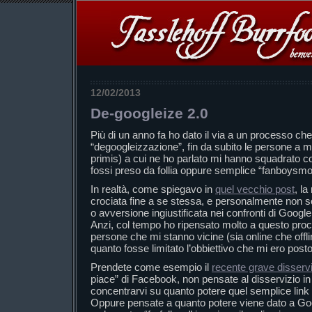
12/02/2013
De-googleize 2.0
Più di un anno fa ho dato il via a un processo c
“degoogleizzazione”, fin da subito le persone a me
primis) a cui ne ho parlato mi hanno squadrato 
fossi preso da follia oppure semplice “fanboysmo
In realtà, come spiegavo in
quel vecchio post
, l
crociata fine a se stessa, e personalmente non s
o avversione ingiustificata nei confronti di Google
Anzi, col tempo ho ripensato molto a questo pro
persone che mi stanno vicine (sia online che offl
quanto fosse limitato l’obbiettivo che mi ero pos
Prendete come esempio il
recente grave disserv
piace” di Facebook, non pensate al disservizio i
concentrarvi su quanto potere quel semplice lin
Oppure pensate a quanto potere viene dato a Goo