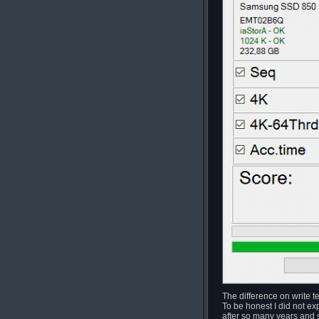
The difference on write t
To be honest I did not ex
after so many years and s