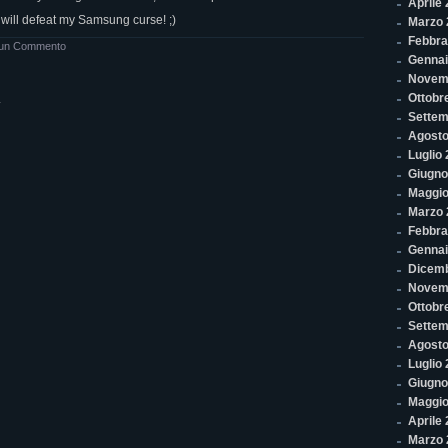
Aprile
 will defeat my Samsung curse! ;)
Marzo 
Febbra
un Commento
Gennai
Novem
Ottobr
.
Settem
Agosto
Luglio
Giugno
Maggio
Marzo 
Febbra
Gennai
Dicem
Novem
Ottobr
Settem
Agosto
Luglio
Giugno
Maggio
Aprile
Marzo 