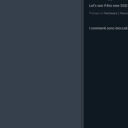
Let’s see if this new SSD
Postato in
Hardware
|
Ness
I commenti sono bloccati