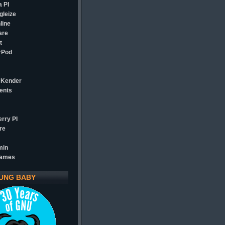
 PI
gleize
line
are
t
rPod
 Kender
ents
rry PI
re
min
games
UNG BABY