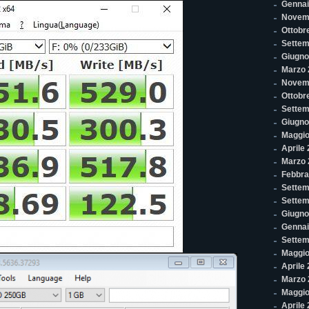
Gennai
Novem
Ottobr
Settem
Giugno
Marzo 
Novem
Ottobr
Settem
Giugno
Maggio
Aprile
Marzo 
Febbra
Settem
Settem
Giugno
Gennai
Settem
Maggio
Aprile
Marzo 
Maggio
Aprile