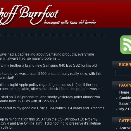
always had a bad feeling about Samsung products, every time
f them I always had so many problems…
RICE
 to my brother a brand new Samsung 840 Evo SSD for his old
hard drive was a crap, 5400rpm and really really slow, with this
 a rocket!
 the stupid Apple policy regarding trim on ssd…) until the last
PAGI
 became unstable, after some check I found the problem was the
Home
o start an RMA procedure, and finally yesterday (after almost two
Cookie
 brand new 850 Evo with 3D V-NAND.
Italian
ompared to my good old Crucial M4 (which is 4 years and 3 months
My 2 C
keep in mind that on this SSD I run the OS (Windows 10 Pro) my
CATE
ry 4 and Eve Online atm), I did nothing to preserve it’s lifetime
 75% full.
Astrok