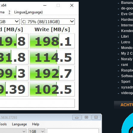
Banana
de-goo
Eve On
Hardw
Interne
Kende
Libri
Lotro
Mondo
My 2 C
Noraly
rant
Raspbe
Softwa
Sport
sysad
video
ACHT