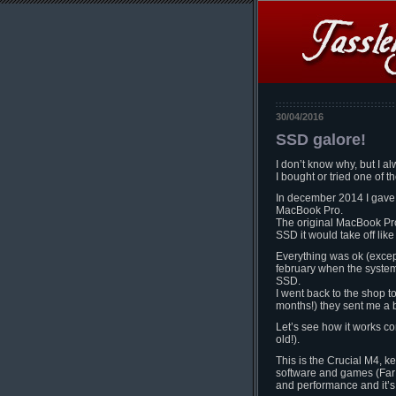
30/04/2016
SSD galore!
I don’t know why, but I 
I bought or tried one o
In december 2014 I gave
MacBook Pro.
The original MacBook Pro 
SSD it would take off like
Everything was ok (except
february when the system
SSD.
I went back to the shop t
months!) they sent me a
Let’s see how it works c
old!).
This is the Crucial M4, 
software and games (Far C
and performance and it’s