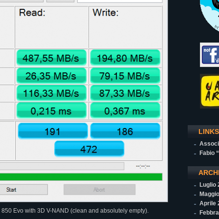
LINKS
Associ
Fabio 
ARCH
Luglio
Maggio
Aprile
 850 Evo with 3D V-NAND (clean and absolutely empty).
Febbra