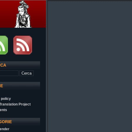
RCA
NE
 policy
 Translation Project
ents
GORIE
ender