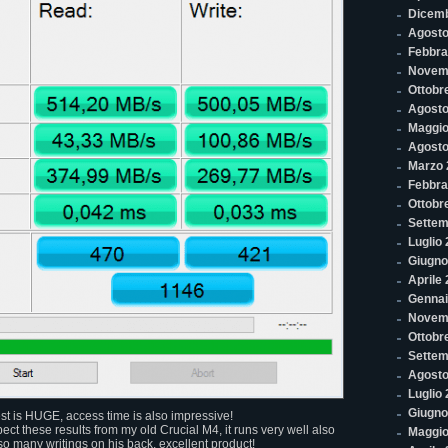
Dicem
Agosto
Febbra
Novem
Ottobr
Agosto
Maggio
Agosto
Marzo 
Febbra
Ottobr
Settem
Luglio
Giugno
Aprile
Gennai
Novem
Ottobr
Settem
Agosto
Luglio
Giugno
est is HUGE, access time is also impressive!
pect these results from my old Crucial M4, it runs very well also
Maggio
o many writings on his back, excellent product!