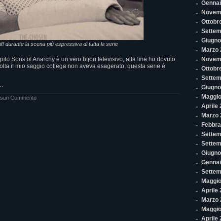
Gennai
Novem
Ottobr
Settem
Giugno
f durante la scena più espressiva di tutta la serie
Marzo 
to Sons of Anarchy è un vero bijou televisivo, alla fine ho dovuto
Novem
lta il mio saggio collega non aveva esagerato, questa serie è
Ottobr
Settem
o…
Giugno
Maggio
sun Commento
Aprile
Marzo 
Febbra
Settem
Settem
Giugno
Gennai
Settem
Maggio
Aprile
Marzo 
Maggio
Aprile