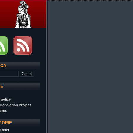
RCA
NE
 policy
 Translation Project
ents
GORIE
ender