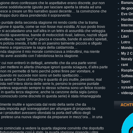
Banana
agione devo confessare che le aspettative erano discrete, pur non
one soddisfacente (giusto per lasciare aperta la strada ad una
de-goo
riesce a creare un filo narrativo quasi decente… la convinzione che
Eve On
o troppo duro stava prendendo il sopravvento.
Hardw
e puntate della seconda stagione mi rendo conto che la trama
Interne
agione è sparita, come se non fosse mai esistita. Al suo posto trovo
 si accatastano una sull’altra in un tetris di assurdità che veleggia
Kende
ocità spaventosa, bande di motociclisti rivali, latinos, nazisti sfigati
Libri
ttiera, nazisti “pro” in giacca e cravatta, bande di asiatici spietati,
Lotro
 vs polizia onesta, il tutto in un paesino talmente piccolo e sfigato
meno a organizzare la sagra della caldarrosta…
Mondo
nda stagione il mio morale cominciava a imbruttirsi, ma niente
My 2 C
o avrei assistito con l’obrobriosa terza stagione.
Noraly
 cui non entrerò in dettagli, ammetto che da una parte vorrei
rant
 per mettere in allerta chiunque ignori questa sciagura, d’altra parte
Raspbe
 non mi permette di farlo perchè potrei finire per vomitare, e
e quando mi succede non sono un bello spettacolo…
Softwa
rza serie di Sons of Anarchy è quanto di più inutile, pessimo, mal
Sport
ista nell’intera storia delle serie tv, persino le pessime puntate
sysad
i ripeteva seguendo sempre lo stesso schema sono un felice ricordo
o in quella terza stagione; anche la canzone della sigla (unico
video
iconosciuto come discreto in questa serie) è stata rimaneggiata
almente inutile e sganciata dal resto della serie che da
ACHT
tata imposta agli sceneggiatori per allungare di proposito la
 produttori avessero sfondato la porta dell’ufficio degli
o preteso una nuova stagione da preparare in mezz’ora… in una
ho cominciato a vedere la quarta stagione convinto che dopotutto
ortunatamente così è stato, la quarta stagione riprende i ritmi