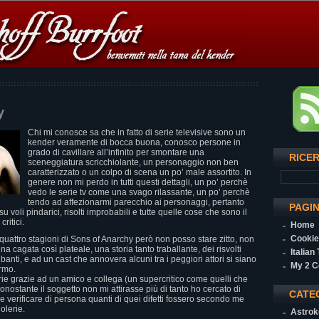
y
Chi mi conosce sa che in fatto di serie televisive sono un
kender veramente di bocca buona, conosco persone in
grado di cavillare all’infinito per smontare una
RICE
sceneggiatura scricchiolante, un personaggio non ben
caratterizzato o un colpo di scena un po’ male assortito. In
genere non mi perdo in tutti questi dettagli, un po’ perchè
vedo le serie tv come una svago rilassante, un po’ perchè
tendo ad affezionarmi parecchio ai personaggi, pertanto
PAGI
u voli pindarici, risolti improbabili e tutte quelle cose che sono il
ritici.
Home
Cookie
quattro stagioni di Sons of Anarchy però non posso stare zitto, non
na cagata così plateale, una storia tanto traballante, dei risvolti
Italian
tubanti, e ad un cast che annovera alcuni tra i peggiori attori si siano
My 2 C
ermo.
ie grazie ad un amico e collega (un supercritico come quelli che
onostante il soggetto non mi attirasse più di tanto ho cercato di
CATE
e verificare di persona quanti di quei difetti fossero secondo me
olerie.
Astrok