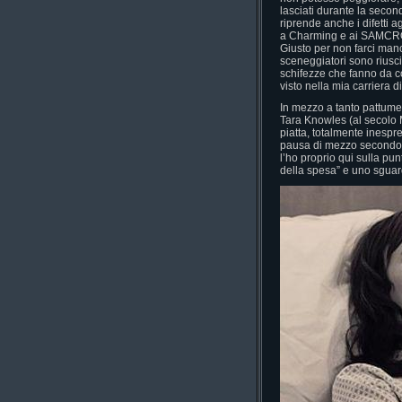
lasciati durante la second
riprende anche i difetti 
a Charming e ai SAMCRO, 
Giusto per non farci manca
sceneggiatori sono riuscit
schifezze che fanno da c
visto nella mia carriera di
In mezzo a tanto pattume m
Tara Knowles (al secolo Ma
piatta, totalmente inesp
pausa di mezzo secondo 
l’ho proprio qui sulla punt
della spesa” e uno sguard