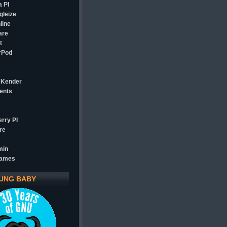
 PI
gleize
line
are
t
rPod
 Kender
ents
rry PI
re
min
games
UNG BABY