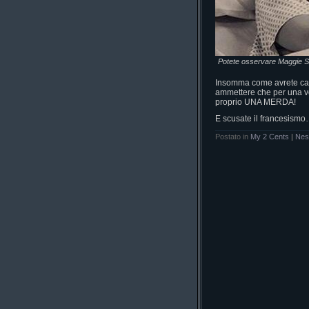
Potete osservare Maggie Sif
Insomma come avrete capi
ammettere che per una vo
proprio UNA MERDA!
E scusate il francesism
Postato in
My 2 Cents
|
Nes