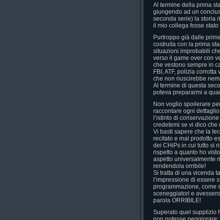
Al termine della prima st
giungendo ad un conclusi
seconda serie) la storia 
il mio collega fosse stat
Purtroppo già dalle prim
costruita con la prima st
situazioni improbabili che
verso il game over con vel
che vestono sempre in cano
FBI, ATF, polizia corrotta
che non riuscirebbe nem
Al termine di questa seco
poteva prepararmi a quant
Non voglio spoilerare per
raccontare ogni dettaglio
l’istinto di conservazione
credetemi se vi dico ch
Vi basti sapere che la te
recitato e mal prodotto es
dei CHiPs in cui tutto s
rispetto a quanto ho vist
aspetto universalmente r
rendendola orribile!
Si tratta di una vicenda t
l’impressione di essere s
programmazione, come se i
sceneggiatori e avesser
parola ORRIBILE!
Superato quel supplizio 
non potesse peggiorare; f