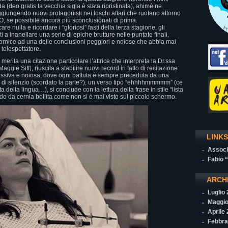
a (deo gratis la vecchia sigla è stata ripristinata), ahimè ne
aggiungendo nuovi protagonisti nei loschi affari che ruotano attorno
se possibile ancora più sconclusionati di prima.
re nulla e ricordare i “gloriosi” fasti della terza stagione, gli
i a inanellare una serie di epiche brutture nelle puntate finali,
ornice ad una delle conclusioni peggiori e noiose che abbia mai
 telespettatore.
erita una citazione particolare l’attrice che interpreta la Dr.ssa
ggie Siff), riuscita a stabilire nuovi record in fatto di recitazione
ressiva e noiosa, dove ogni battuta è sempre preceduta da una
di silenzio (scordato la parte?), un verso tipo “ehhhhmmmmm” (ce
a della lingua…), si conclude con la lettura della frase in stile “lista
o da cernia bollita come non si è mai visto sul piccolo schermo.
LINKS
Associ
Fabio 
ARCH
Luglio
Maggio
Aprile
Febbra