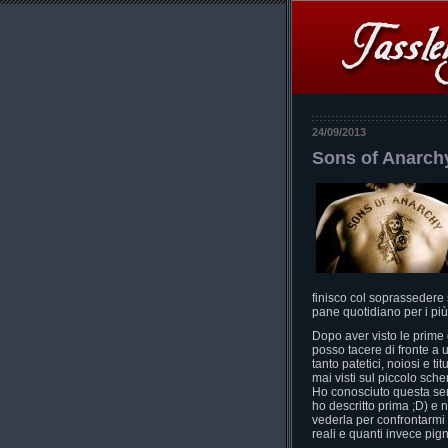
24/09/2013
Sons of Anarch
finisco col soprassedere s
pane quotidiano per i più c
Dopo aver visto le prime 
posso tacere di fronte a u
tanto patetici, noiosi e ti
mai visti sul piccolo sch
Ho conosciuto questa ser
ho descritto prima ;D) e n
vederla per confrontarmi 
reali e quanti invece pign